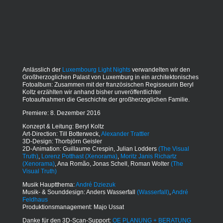
Anlässlich der
Luxembourg Light Nights
verwandelten wir den
Großherzoglichen Palast von Luxemburg in ein architektonisches
Fotoalbum: Zusammen mit der französischen Regisseurin Beryl
Koltz erzählten wir anhand bisher unveröffentlichter
Fotoaufnahmen die Geschichte der großherzoglichen Familie.
Premiere: 8. Dezember 2016
Konzept & Leitung: Beryl Koltz
Art-Direction: Till Botterweck,
Alexander Trattler
3D-Design: Thorbjörn Geisler
2D-Animation: Guillaume Crespin, Julian Lodders
(The Visual
Truth)
,
Lorenz Potthast
(Xenorama)
,
Moritz Janis Richartz
(Xenorama)
, Ana Romão, Jonas Schell, Roman Wolter
(The
Visual Truth)
Musik Hauptthema:
André Dziezuk
Musik- & Sounddesign: Anders Wasserfall
(Wasserfall)
,
André
Feldhaus
Produktionsmanagement: Majo Ussat
Danke für den 3D-Scan-Support:
OE PLANUNG + BERATUNG