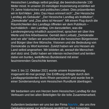
Hessischen Landtags selbst gezeigt, die beeindruckende 130
Meter misst. In unserer 20-minütigen Inszenierung erzählten wir
75 Jahre historisches und politisches Leben. Dies präsentierten
wir in fünf Akten: „Intro: Das Haus erinnert sich“, „Der Hessische
Landtag als Gebäude“, „Der Hessische Landtag als Institution“,
„Demokratie“ und „Das alles ist Hessen“. Mit einem Flug durch die
Räumlichkeiten des Landtags öffneten wir dem Publikum –
buchstäblich – den Landtag. Um darzustellen, was die
Landesregierung inhaltlich auszeichnet, sprachen wir über ihre
Werte und ihre Arbeitsweise. Gemäß dem Leitsatz „Demokratie
sind wir alle“ ließen wir anschließend die hessischen Bürgerinnen
und Bürger über ihre Wünsche, Visionen und die Bedeutung von
Demokratie zu Wort kommen. Zuletzt haben wir uns Hessen als
Land selbst angesehen. Wir bildeten ab, worauf die Menschen
dort stolz sind. Dafür haben wir intensiv recherchiert und lernten
dabei ein buntes, weltoffenes Bundesland mit einer
faszinierenden Geschichte kennen.
Vom 3. bis 12. Oktober 2021 wurde unsere Inszenierung
insgesamt 48-mal gezeigt. Die Eröffnung erfolgte durch den
Landtagspräsidenten Boris Rhein persönlich und wurde live in
einer Sondersendung vom Hessischen Rundfunk übertragen.
Wir bedanken uns von Herzen beim Hessischen Landtag für das
Vertrauen und bei allen Beteiligten für die tolle Zusammenarbeit.
Außerdem bedanken wir uns bei der Firma
NavVis
, die uns ihre
Gebäudescanner zur Verfügung gestellt hat. Den folgenden