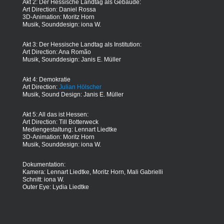
Akt 2: Der Hessische Landtag als Gebäude:
Art Direction: Daniel Rossa
3D-Animation: Moritz Horn
Musik, Sounddesign: iona W.
Akt 3: Der Hessische Landtag als Institution:
Art Direction: Ana Romão
Musik, Sounddesign: Janis E. Müller
Akt 4: Demokratie
Art Direction:
Julian Hölscher
Musik, Sound Design: Janis E. Müller
Akt 5: All das ist Hessen:
Art Direction: Till Botterweck
Mediengestaltung: Lennart Liedtke
3D-Animation: Moritz Horn
Musik, Sounddesign: iona W.
Dokumentation:
Kamera: Lennart Liedtke, Moritz Horn, Mali Gabrielli
Schnitt: iona W.
Outer Eye: Lydia Liedtke