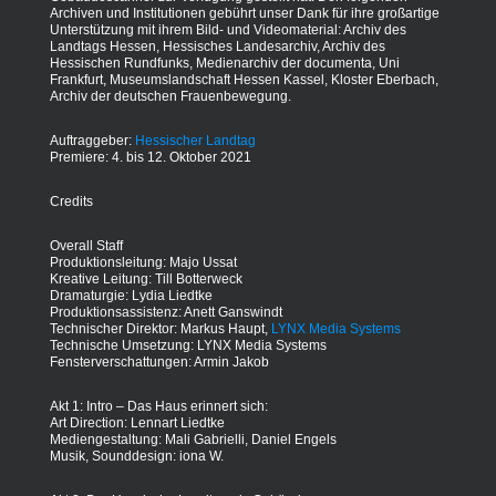
Archiven und Institutionen gebührt unser Dank für ihre großartige
Unterstützung mit ihrem Bild- und Videomaterial: Archiv des
Landtags Hessen, Hessisches Landesarchiv, Archiv des
Hessischen Rundfunks, Medienarchiv der documenta, Uni
Frankfurt, Museumslandschaft Hessen Kassel, Kloster Eberbach,
Archiv der deutschen Frauenbewegung.
Auftraggeber:
Hessischer Landtag
Premiere: 4. bis 12. Oktober 2021
Credits
Overall Staff
Produktionsleitung: Majo Ussat
Kreative Leitung: Till Botterweck
Dramaturgie: Lydia Liedtke
Produktionsassistenz: Anett Ganswindt
Technischer Direktor: Markus Haupt,
LYNX Media Systems
Technische Umsetzung: LYNX Media Systems
Fensterverschattungen: Armin Jakob
Akt 1: Intro – Das Haus erinnert sich:
Art Direction: Lennart Liedtke
Mediengestaltung: Mali Gabrielli, Daniel Engels
Musik, Sounddesign: iona W.