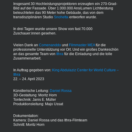
Insgesamt 30 Hochleistungsprojektoren erzeugten ein 270-Grad-
Bild auf der Fassade. Über 1.000.000 AnsiLumen Lichtleistung
beleuchteten das 90 Meter hohe Gebäude, das von dem
transdisziplinären Studio
Snohetta
entworfen wurde.
In drei Tagen wurde unsere Show von fast 70.000
Zuschauer:innen gesehen.
Vielen Dank an
Comenanddo
und
Filmmaster MEA
für die
professionelle Unterstützung vor Ort. Und ein großes Dankeschön
an das gesamte Team von
Ithra
für die Einladung und die tolle
Zusammenarbeit.
In Auftrag gegeben von:
King Abdulaziz Center for World Culture –
Ithra
22. – 24. April 2023
Künstlerische Leitung:
Daniel Rossa
3D-Gestaltung: Moritz Horn
Tontechnik: Janis E. Müller
Produktionsleitung: Majo Ussat
Dokumentation:
Kamera: Daniel Rossa und das Ithra-Filmteam
Schnitt: Moritz Horn